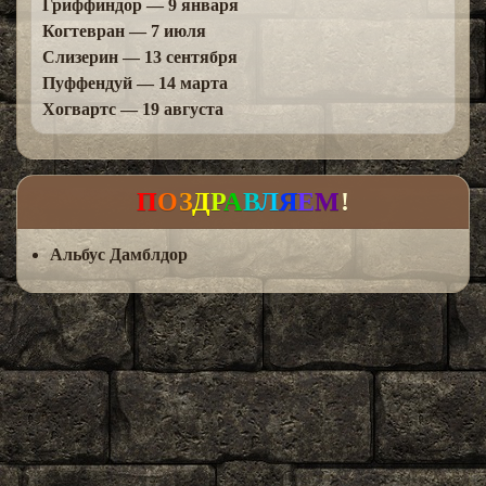
Гриффиндор — 9 января
Когтевран — 7 июля
Слизерин — 13 сентября
Пуффендуй — 14 марта
Хогвартс — 19 августа
П
О
З
Д
Р
А
В
Л
Я
Е
М
!
Альбус Дамблдор