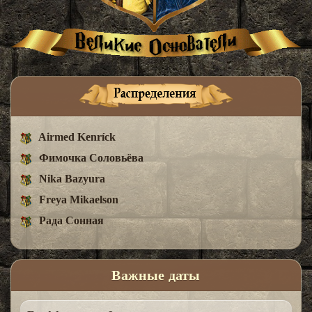
Airmed Kenríck
Фимочка Соловьёва
Nika Bazyura
Freya Mikaelson
Рада Сонная
Важные даты