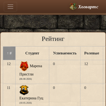
Хогвартс
Рейтинг
↑
#
Студент
Успеваемость
Ролевые
12
0
12
Марена
Пристли
(06.08.2026)
11
0
0
Екатерина Гуц
(18.05.2026)