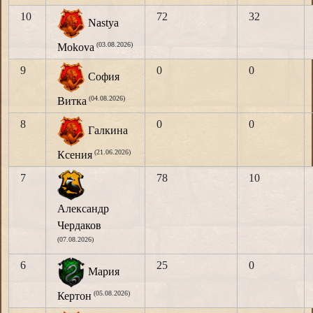
10
72
32
Nastya
(03.08.2026)
Mokova
9
0
0
София
(04.08.2026)
Витка
8
0
0
Галкина
(21.06.2026)
Ксения
7
78
10
Александр
Чердаков
(07.08.2026)
6
25
0
Мария
(05.08.2026)
Кертон