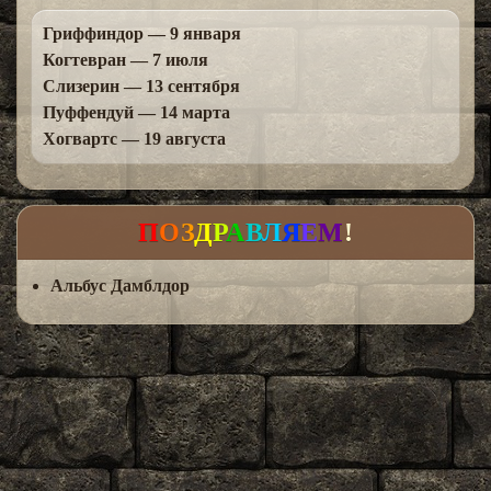
Гриффиндор — 9 января
Когтевран — 7 июля
Слизерин — 13 сентября
Пуффендуй — 14 марта
Хогвартс — 19 августа
П
О
З
Д
Р
А
В
Л
Я
Е
М
!
Альбус Дамблдор