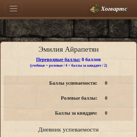
Хогвартс
Эмилия Айрапетян
Переводные баллы:
0 баллов
(учебные + ролевые / 4 + баллы за квиддич / 2)
Баллы успеваемости:
0
Ролевые баллы:
0
Баллы за квиддич:
0
Дневник успеваемости