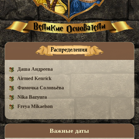
Даша Андреева
Airmed Kenríck
Фимочка Соловьёва
Nika Bazyura
Freya Mikaelson
Важные даты