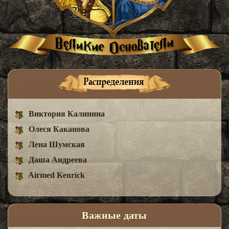
Виктория Калинина
Олеся Каканова
Лена Шумская
Даша Андреева
Airmed Kenríck
Важные даты