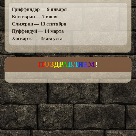
Гриффиндор — 9 января
Когтевран — 7 июля
Слизерин — 13 сентября
Пуффендуй — 14 марта
Хогвартс — 19 августа
П
О
З
Д
Р
А
В
Л
Я
Е
М
!