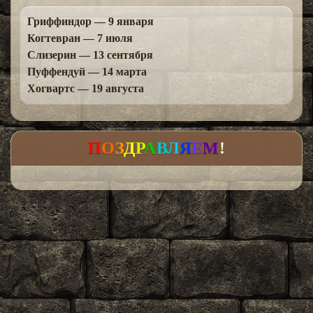
Гриффиндор — 9 января
Когтевран — 7 июля
Слизерин — 13 сентября
Пуффендуй — 14 марта
Хогвартс — 19 августа
П
О
З
Д
Р
А
В
Л
Я
Е
М
!