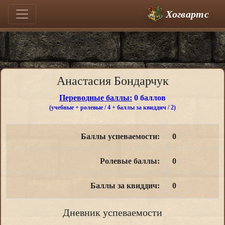
Хогвартс
Анастасия Бондарчук
Переводные баллы:
0 баллов
(учебные + ролевые / 4 + баллы за квиддич / 2)
Баллы успеваемости:
0
Ролевые баллы:
0
Баллы за квиддич:
0
Дневник успеваемости