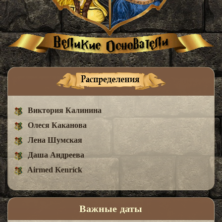
Виктория Калинина
Олеся Каканова
Лена Шумская
Даша Андреева
Airmed Kenríck
Важные даты