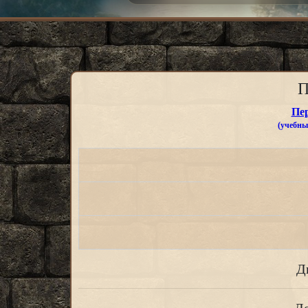
П
Пе
(учебные
Д