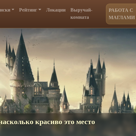
иски
Рейтинг
Локации
Выручай-
РАБОТА С
комната
МАГЛАМИ
 волшебная атрибутика