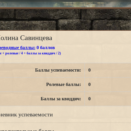
олина Савинцева
реводные баллы:
0 баллов
 + ролевые / 4 + баллы за квиддич / 2)
Баллы успеваемости:
0
Ролевые баллы:
0
Баллы за квиддич:
0
невник успеваемости