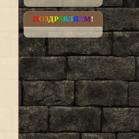
П
О
З
Д
Р
А
В
Л
Я
Е
М
!