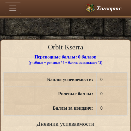
Хогвартс
Orbit Kserra
Переводные баллы:
0 баллов
(учебные + ролевые / 4 + баллы за квиддич / 2)
Баллы успеваемости:
0
Ролевые баллы:
0
Баллы за квиддич:
0
Дневник успеваемости