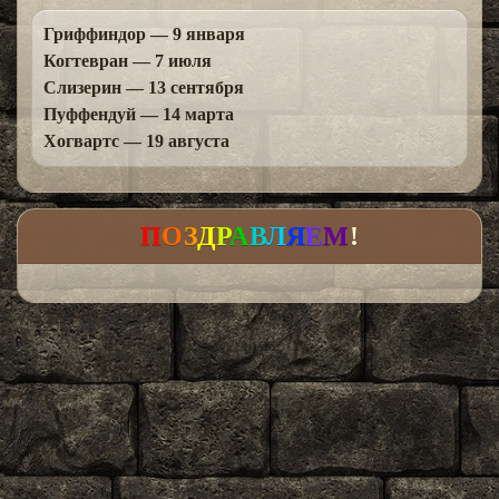
Гриффиндор — 9 января
Когтевран — 7 июля
Слизерин — 13 сентября
Пуффендуй — 14 марта
Хогвартс — 19 августа
П
О
З
Д
Р
А
В
Л
Я
Е
М
!