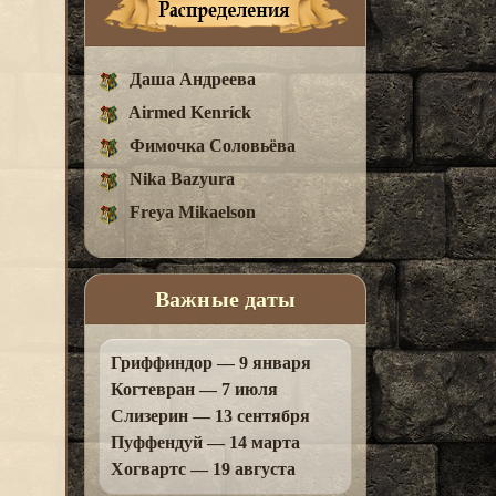
Даша Андреева
Airmed Kenríck
Фимочка Соловьёва
Nika Bazyura
Freya Mikaelson
Важные даты
Гриффиндор — 9 января
Когтевран — 7 июля
Слизерин — 13 сентября
Пуффендуй — 14 марта
Хогвартс — 19 августа