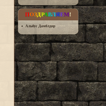
П
О
З
Д
Р
А
В
Л
Я
Е
М
!
Альбус Дамблдор