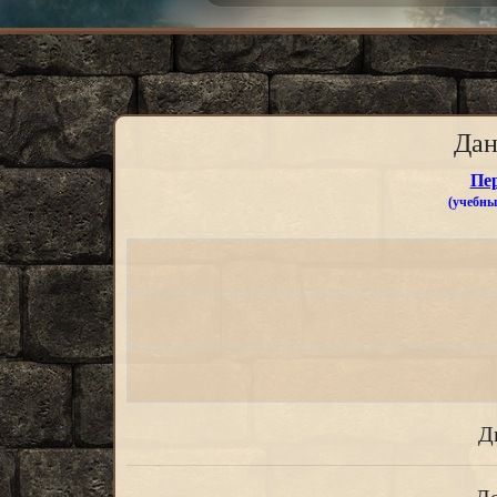
Да
Пе
(учебные
Д