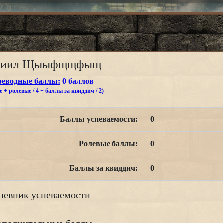
ниил Щыыфщщфыщ
реводные баллы:
0 баллов
 + ролевые / 4 + баллы за квиддич / 2)
Баллы успеваемости:
0
Ролевые баллы:
0
Баллы за квиддич:
0
невник успеваемости