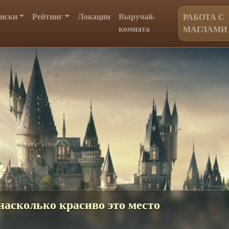
иски
Рейтинг
Локации
Выручай-
РАБОТА С
комната
МАГЛАМИ
 волшебная атрибутика