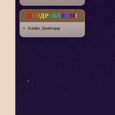
П
О
З
Д
Р
А
В
Л
Я
Е
М
!
Альбус Дамблдор