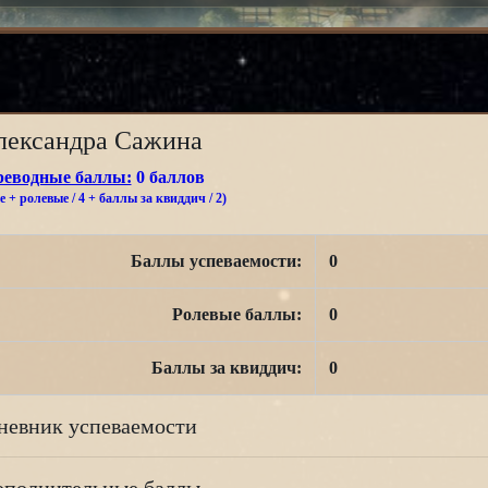
лександра Сажина
реводные баллы:
0 баллов
 + ролевые / 4 + баллы за квиддич / 2)
Баллы успеваемости:
0
Ролевые баллы:
0
Баллы за квиддич:
0
невник успеваемости