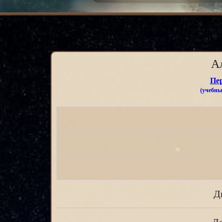
А
Пе
(учебные
Д