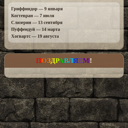
Гриффиндор — 9 января
Когтевран — 7 июля
Слизерин — 13 сентября
Пуффендуй — 14 марта
Хогвартс — 19 августа
П
О
З
Д
Р
А
В
Л
Я
Е
М
!