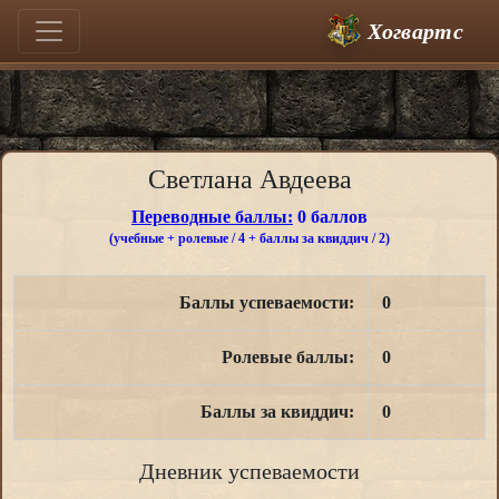
Хогвартс
Светлана Авдеева
Переводные баллы:
0 баллов
(учебные + ролевые / 4 + баллы за квиддич / 2)
Баллы успеваемости:
0
Ролевые баллы:
0
Баллы за квиддич:
0
Дневник успеваемости