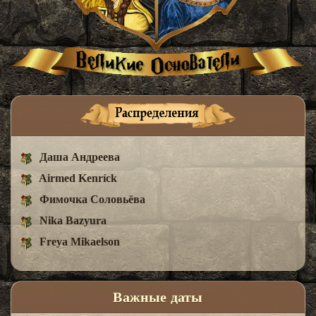
Даша Андреева
Airmed Kenríck
Фимочка Соловьёва
Nika Bazyura
Freya Mikaelson
Важные даты