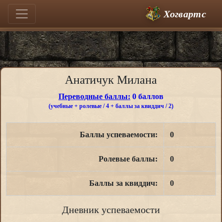
Хогвартс
Анатичук Милана
Переводные баллы:
0 баллов
(учебные + ролевые / 4 + баллы за квиддич / 2)
Баллы успеваемости:
0
Ролевые баллы:
0
Баллы за квиддич:
0
Дневник успеваемости