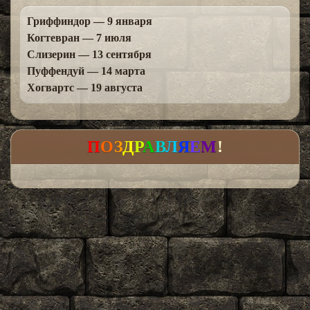
Гриффиндор — 9 января
Когтевран — 7 июля
Слизерин — 13 сентября
Пуффендуй — 14 марта
Хогвартс — 19 августа
П
О
З
Д
Р
А
В
Л
Я
Е
М
!