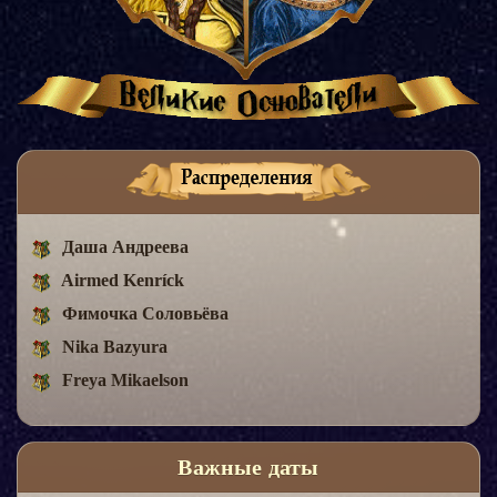
Даша Андреева
Airmed Kenríck
Фимочка Соловьёва
Nika Bazyura
Freya Mikaelson
Важные даты