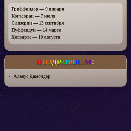
Гриффиндор — 9 января
Когтевран — 7 июля
Слизерин — 13 сентября
Пуффендуй — 14 марта
Хогвартс — 19 августа
П
О
З
Д
Р
А
В
Л
Я
Е
М
!
Альбус Дамблдор