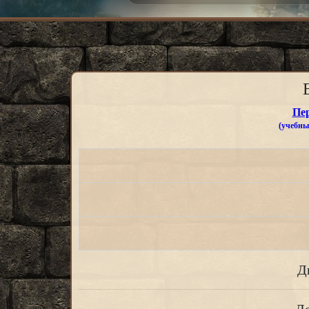
Пе
(учебные
Д