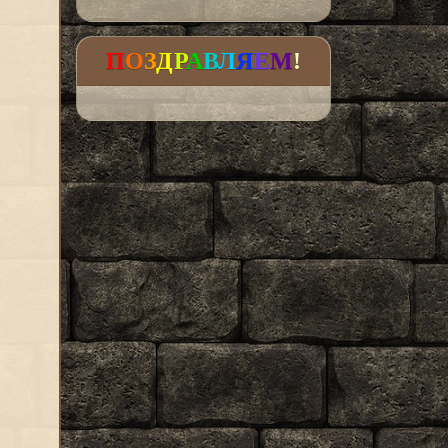
П
О
З
Д
Р
А
В
Л
Я
Е
М
!