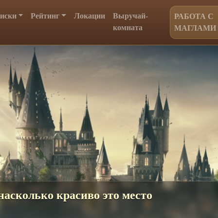
иски
Рейтинг
Локации
Выручай-
РАБОТА С
комната
МАГЛАМИ
 волшебная атрибутика