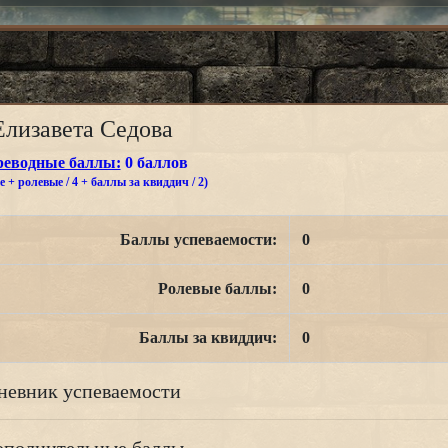
Елизавета Седова
реводные баллы:
0 баллов
 + ролевые / 4 + баллы за квиддич / 2)
Баллы успеваемости:
0
Ролевые баллы:
0
Баллы за квиддич:
0
невник успеваемости