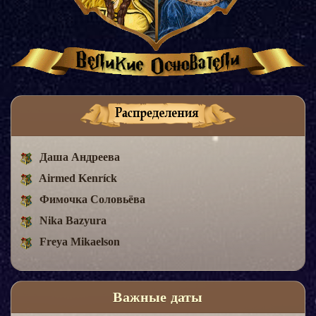
Даша Андреева
Airmed Kenríck
Фимочка Соловьёва
Nika Bazyura
Freya Mikaelson
Важные даты