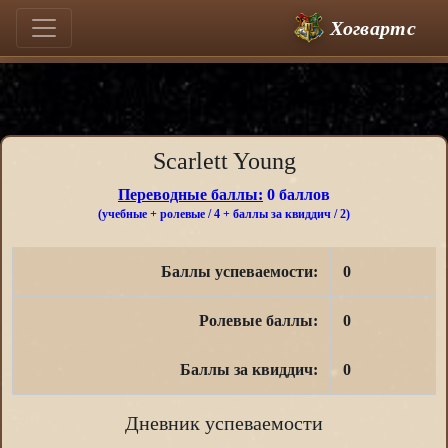
Хогвартс
Scarlett Young
Переводные баллы:
0 баллов
(учебные + ролевые / 4 + баллы за квиддич / 2)
Баллы успеваемости:
0
Ролевые баллы:
0
Баллы за квиддич:
0
Дневник успеваемости