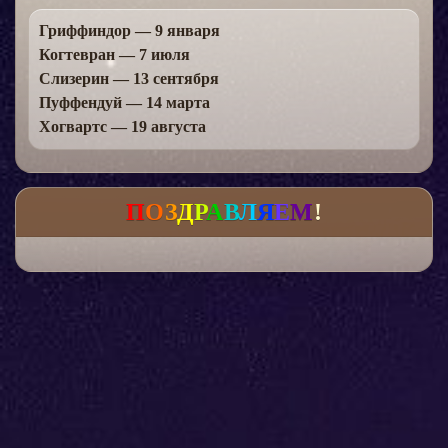
Гриффиндор — 9 января
Когтевран — 7 июля
Слизерин — 13 сентября
Пуффендуй — 14 марта
Хогвартс — 19 августа
П
О
З
Д
Р
А
В
Л
Я
Е
М
!