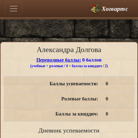
Хогвартс
Александра Долгова
Переводные баллы:
0 баллов
(учебные + ролевые / 4 + баллы за квиддич / 2)
Баллы успеваемости:
0
Ролевые баллы:
0
Баллы за квиддич:
0
Дневник успеваемости