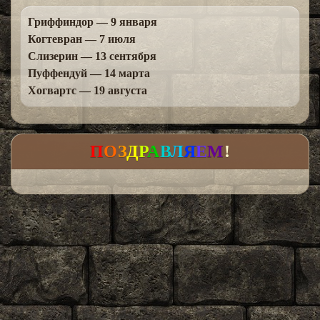
Гриффиндор — 9 января
Когтевран — 7 июля
Слизерин — 13 сентября
Пуффендуй — 14 марта
Хогвартс — 19 августа
П
О
З
Д
Р
А
В
Л
Я
Е
М
!